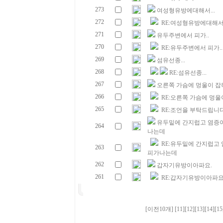
273
여성형유방에대해서...
272
RE:여성형유방에대해서.
271
유두주변에서 피가..
270
RE:유두주변에서 피가..
269
섬유선종...
268
RE:섬유선종...
267
오른쪽 가슴에 멍울이 잡
266
RE:오른쪽 가슴에 멍울
265
RE:조언을 부탁드립니다
유두밑에 간지럽고 염증이
264
나는데
RE:유두밑에 간지럽고 
263
피가나는데
262
갑자기유방이아파요.
261
RE:갑자기유방이아파요
[이전10개]
[11]
[12]
[13]
[14]
[15