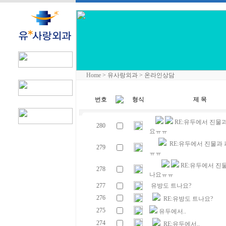
Home
> 유사랑외과 > 온라인상담
번호
형식
제 목
RE:유두에서 진물과
280
요ㅠㅠ
RE:유두에서 진물과 
279
ㅠㅠ
RE:유두에서 진
278
나요ㅠㅠ
277
유방도 트나요?
276
RE:유방도 트나요?
275
유두에서..
274
RE:유두에서..