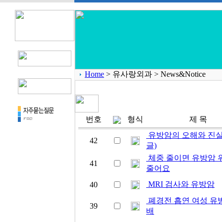
Home
> 유사랑외과 > News&Notice
번호
형식
제 목
유방암의 오해와 진실
42
글)
체중 줄이면 유방암 
41
줄어요
MRI 검사와 유방암
40
폐경전 흡연 여성 유방암
39
배