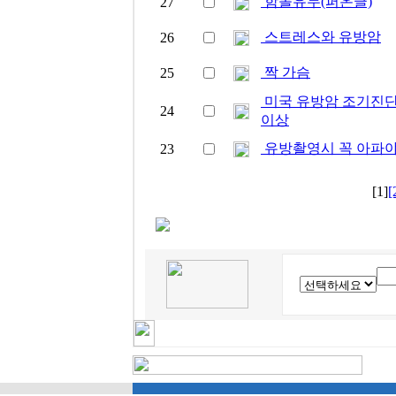
함몰유두(퍼온글)
27
스트레스와 유방암
26
짝 가슴
25
미국 유방암 조기진단
24
이상
유방촬영시 꼭 아파야
23
[1]
[