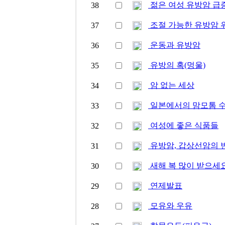
젊은 여성 유방암 급
38
조절 가능한 유방암 
37
운동과 유방암
36
유방의 혹(멍울)
35
암 없는 세상
34
일본에서의 맘모톰 
33
여성에 좋은 식품들
32
유방암, 갑상선암의 
31
새해 복 많이 받으세
30
연제발표
29
모유와 우유
28