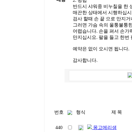
2. 방법
반드시 샤워중 비누칠을 한 
매끈한 상태에서 시행하십시
검사 할때 손 끝 으로 만지거
그러면 가슴 속의 울퉁불퉁한
어렵습니다. 손을 펴서 손가
만지십시요. 팔을 들고 한번 
예약은 없이 오시면 됩니다.
감사합니다.
번호
형식
제 목
440
몽고메리샘