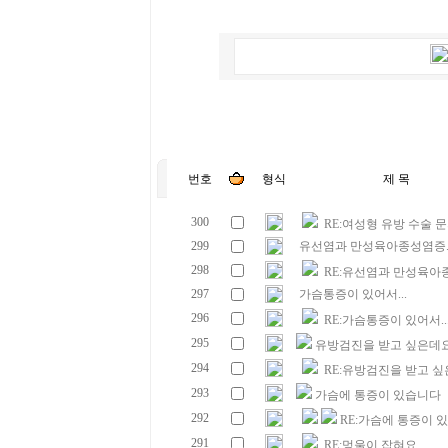
번호
형식
제 목
300
RE:여성형 유방 수술 
299
유선염과 만성육아종성염증.
298
RE:유선염과 만성육아종
297
가슴통증이 있어서...
296
RE:가슴통증이 있어서..
295
유방검진을 받고 싶은데
294
RE:유방검진을 받고 
293
가슴에 통증이 있습니다
292
RE:가슴에 통증이 
291
RE:멍울이 잡혀요..