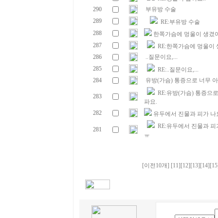
290
부유방 수술
289
RE:부유방 수술
288
한쪽가슴에 멍울이 생겼
287
RE:한쪽가슴에 멍울이
286
..질문이요,...
285
RE:..질문이요,...
284
유방(가슴) 통증으로 너무 아
RE:유방(가슴) 통증으로
283
파요.
282
유두에서 진물과 피가 나
RE:유두에서 진물과 피
281
ㅠ
[이전10개]
[11]
[12]
[13]
[14]
[15